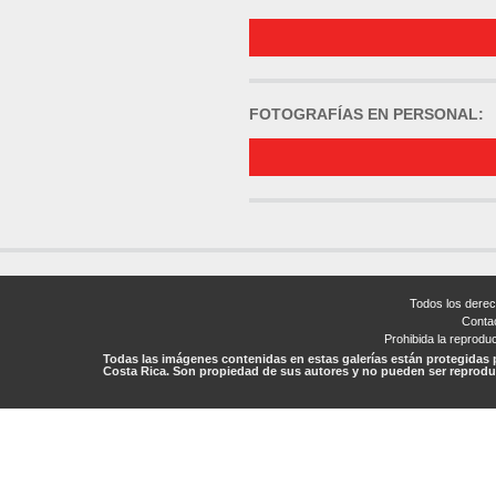
FOTOGRAFÍAS EN PERSONAL:
Todos los dere
Conta
Prohibida la reproduc
Todas las imágenes contenidas en estas galerías están protegidas 
Costa Rica. Son propiedad de sus autores y no pueden ser reproduc