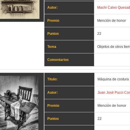
Autor:
Machi Calvo Quesa
Premio
Mención de honor
Puntos
22
Tema
Objetos de otros tie
Comentarios
Titulo:
Máquina de costura
Autor:
Juan José Pucci Co
Premio
Mención de honor
Puntos
22