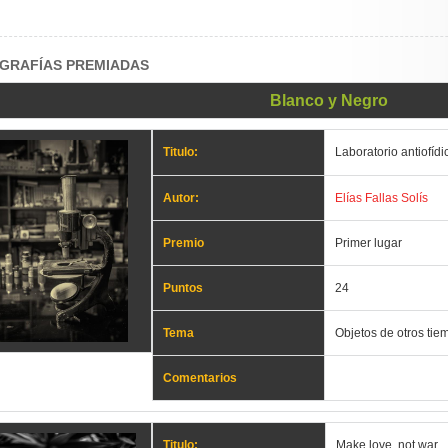
GRAFÍAS PREMIADAS
Blanco y Negro
Titulo:
Laboratorio antiofídi
Autor:
Elías Fallas Solís
Premio
Primer lugar
Puntos
24
Tema
Objetos de otros tie
Comentarios
Titulo:
Make love, not war