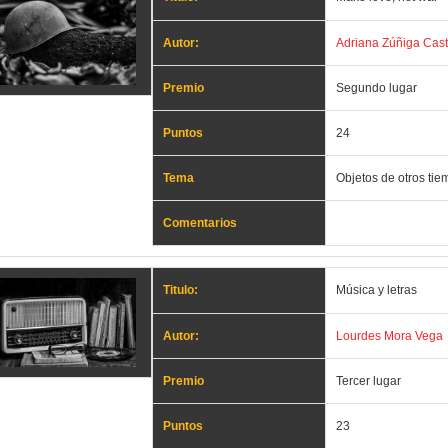
Autor:
Adriana Zúñiga Cast
Premio
Segundo lugar
Puntos
24
Tema
Objetos de otros ti
Comentarios
Titulo:
Música y letras
Autor:
Lourdes Mora Vega
Premio
Tercer lugar
Puntos
23