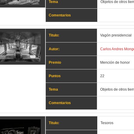
Tema
Objetos de otros ti
Comentarios
Titulo:
Vagón presidencial
Autor:
Carlos Andres Mong
Premio
Mención de honor
Puntos
22
Tema
Objetos de otros tie
Comentarios
Titulo:
Tesoros