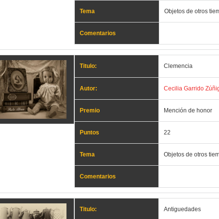
Tema
Objetos de otros ti
Comentarios
Titulo:
Clemencia
Autor:
Cecilia Garrido Zúñi
Premio
Mención de honor
Puntos
22
Tema
Objetos de otros tie
Comentarios
Titulo:
Antiguedades