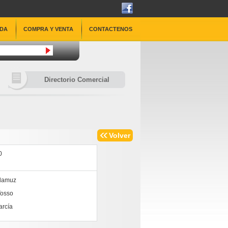
DA
COMPRA Y VENTA
CONTACTENOS
Directorio Comercial
Volver
0
damuz
Tosso
arcía