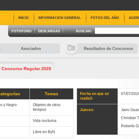
INICIO
INFORMACION GENERAL
FOTOS DEL AÑO
AGEN
FOTOFORO
DESCARGAS
BUSCAR:
Asociados
Resultados de Concursos
r Concurso Regular 2020
ategorías
Temas
Fecha en que se
07/07/202
realizó:
o y Negro
Objetos de otros
tiempos
Jueces:
Jairo Gua
Christian 
Vida nocturna
Roberto G
Libre en ByN