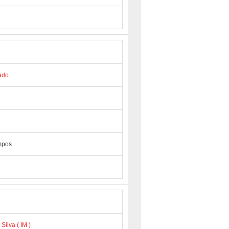
ado
empos
Silva ( IM )