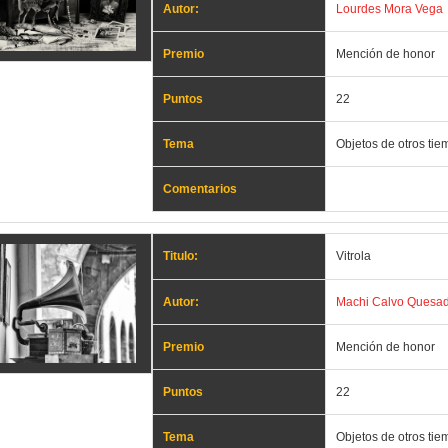
Autor:
Lourdes Mora Vega
Premio
Mención de honor
Puntos
22
Tema
Objetos de otros ti
Comentarios
Titulo:
Vitrola
Autor:
Machi Calvo Quesa
Premio
Mención de honor
Puntos
22
Tema
Objetos de otros ti