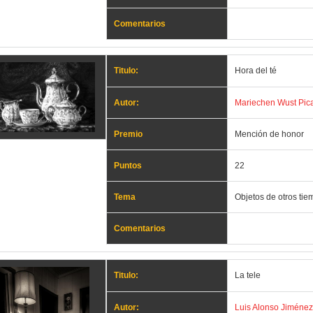
Comentarios
Titulo:
Hora del té
Autor:
Mariechen Wust Pic
Premio
Mención de honor
Puntos
22
Tema
Objetos de otros ti
Comentarios
Titulo:
La tele
Autor:
Luis Alonso Jiménez 