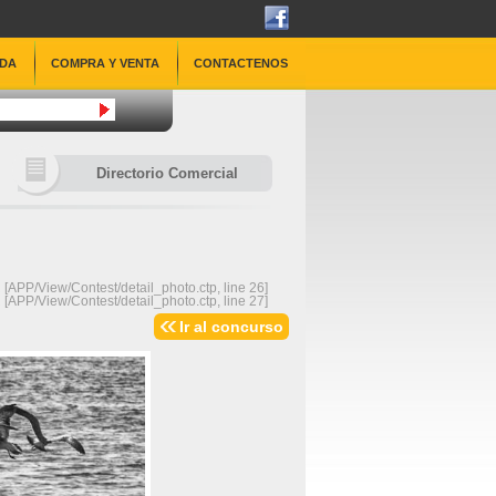
DA
COMPRA Y VENTA
CONTACTENOS
Directorio Comercial
 [
APP/View/Contest/detail_photo.ctp
, line 
26
]
 [
APP/View/Contest/detail_photo.ctp
, line 
27
]
Ir al concurso