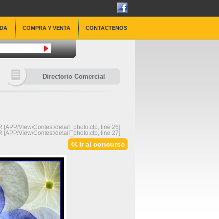
DA
COMPRA Y VENTA
CONTACTENOS
Directorio Comercial
 [
APP/View/Contest/detail_photo.ctp
, line 
26
]
 [
APP/View/Contest/detail_photo.ctp
, line 
27
]
Ir al concurso