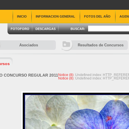
INICIO
INFORMACION GENERAL
FOTOS DEL AÑO
AGEN
FOTOFORO
DESCARGAS
BUSCAR:
Asociados
Resultados de Concursos
ursos
O CONCURSO REGULAR 2011
Notice
 (8)
: Undefined index: HTTP_REFERER
Notice
 (8)
: Undefined index: HTTP_REFERER