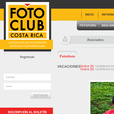
INICIO
INFORM
FOTOFORO
DESCAR
Asociados
ASOCIACIÓN DE FOTOGRAFÍA
ARTÍSTICA COSTARRICENSE
Fotoforo
Ingresar
VACACIONES
Notice
 (8)
: Undefined 
Notice
 (8)
: Undefined 
INSCRIPCIÓN AL BOLETÍN